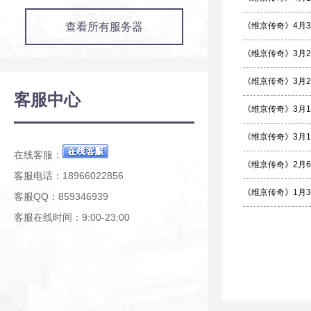
查看所有服务器
《维京传奇》4月
《维京传奇》3月
《维京传奇》3月
客服中心
《维京传奇》3月
《维京传奇》3月
在线客服：
《维京传奇》2月
客服电话：18966022856
《维京传奇》1月
客服QQ：859346939
客服在线时间：9:00-23:00