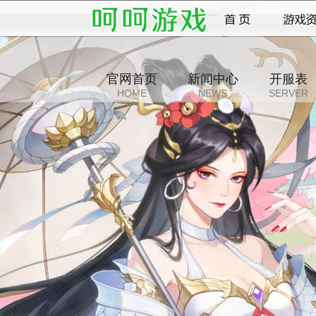
官网首页
新闻中心
开服表
HOME
NEWS
SERVER