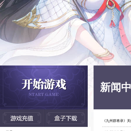
新闻
《九州群将录》关