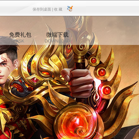
保存到桌面 |
收 藏
保存到桌面
|
收 藏
免费礼包
微端下载
XSK
DOWNLOAD