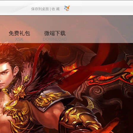
保存到桌面 |
收 藏
保存到桌面
|
收 藏
免费礼包
微端下载
XSK
DOWNLOAD