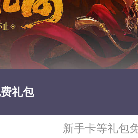
免费礼包
新手卡等礼包