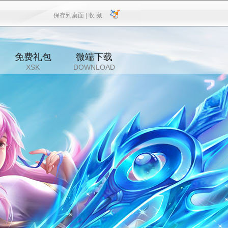
保存到桌面 |
收 藏
保存到桌面
|
收 藏
免费礼包
微端下载
XSK
DOWNLOAD