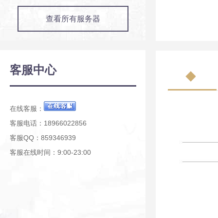
查看所有服务器
客服中心
在线客服：
客服电话：18966022856
客服QQ：859346939
客服在线时间：9:00-23:00