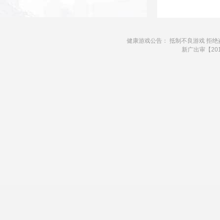
健康游戏公告： 抵制不良游戏 拒绝
新广出审【201