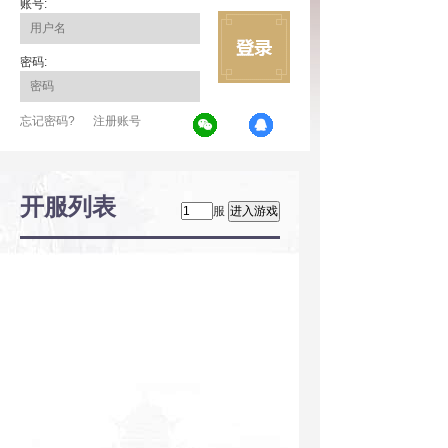
账号:
密码:
忘记密码?
注册账号
开服列表
服