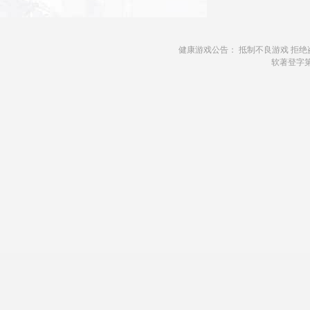
健康游戏公告： 抵制不良游戏 拒绝
软著登字第2