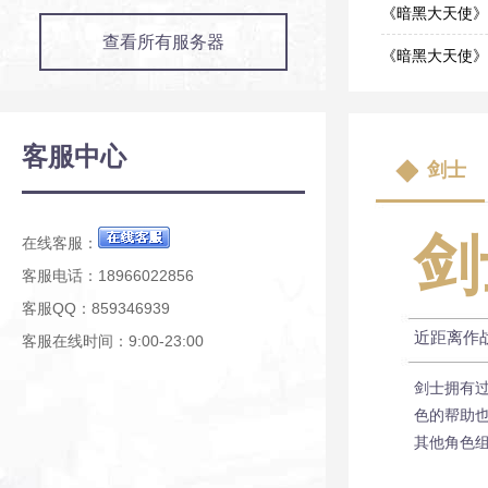
09-09
《暗黑大天使》
查看所有服务器
03-12
《暗黑大天使》
01-22
《暗黑大天使》
12-30
《暗黑大天使》
客服中心
剑士
10-24
《暗黑大天使》
08-06
剑
在线客服：
客服电话：18966022856
客服QQ：859346939
近距离作
客服在线时间：9:00-23:00
剑士拥有
色的帮助
其他角色