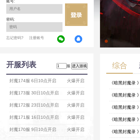
账号:
密码:
忘记密码?
注册账号
开服列表
综合
服
封魔174服 6日10点开启
火爆开启
《暗黑封魔录 
封魔173服 30日10点开启
火爆开启
07-30
《暗黑封魔录 
封魔172服 23日10点开启
火爆开启
07-22
《暗黑封魔录 
封魔171服 16日10点开启
火爆开启
07-02
《暗黑封魔录 
封魔170服 9日10点开启
火爆开启
06-18
《暗黑封魔录 