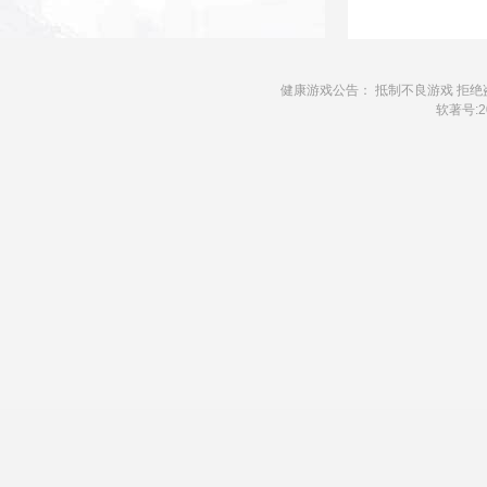
健康游戏公告： 抵制不良游戏 拒绝
软著号:20