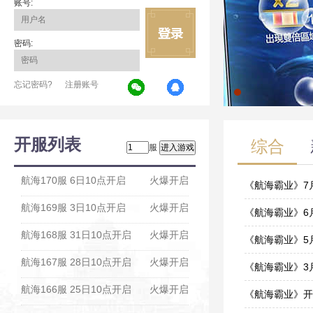
账号:
密码:
忘记密码?
注册账号
开服列表
综合
服
航海170服 6日10点开启
火爆开启
《航海霸业》7
航海169服 3日10点开启
火爆开启
06-30
《航海霸业》6
航海168服 31日10点开启
火爆开启
06-10
《航海霸业》5
航海167服 28日10点开启
火爆开启
05-20
《航海霸业》3
航海166服 25日10点开启
火爆开启
03-03
《航海霸业》开