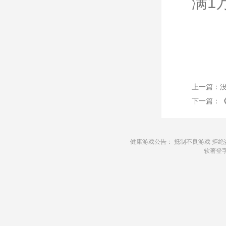
满1
上一篇：
下一篇：
健康游戏公告： 抵制不良游戏 拒绝
软著登字第1