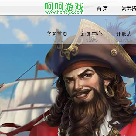
官网首页
新闻中心
开服表
HOME
NEWS
SERVER