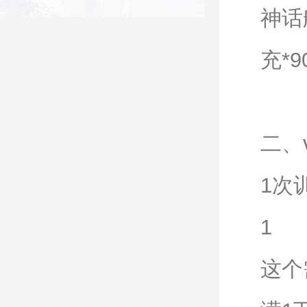
神话
充*
二、
1次训
1
这个