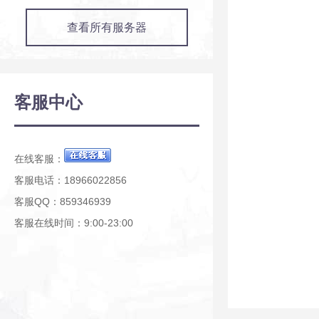
查看所有服务器
客服中心
在线客服：
客服电话：18966022856
客服QQ：859346939
客服在线时间：9:00-23:00